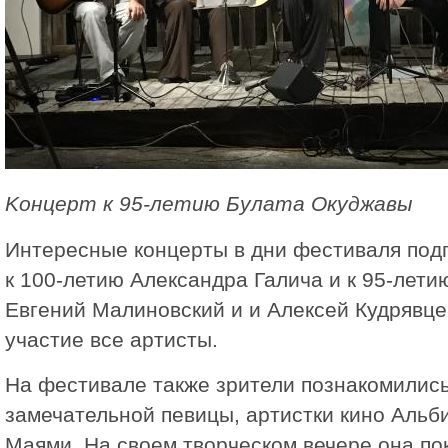
Kонцерт к 95-летию Булата Окуджавы
Интересные концерты в дни фестиваля подг
к 100-летию Александра Галича и к 95-лет
Евгений Малиновский и и Алексей Кудрявце
участие все артисты.
На фестивале также зрители познакомились
замечательной певицы, артистки кино Аль
Маями. На своем творческом вечере она по