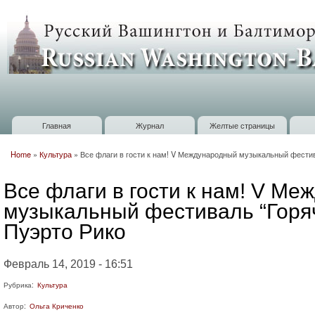
П
о
Russian
с
Washington
Baltimore
Главная
Журнал
Желтые страницы
Главное меню
Home
»
Культура
»
Все флаги в гости к нам! V Международный музыкальный фестив
Вы здесь
Все флаги в гости к нам! V М
музыкальный фестиваль “Горяч
Пуэрто Рико
Февраль 14, 2019 - 16:51
Рубрика:
Культура
Автор:
Ольга Криченко