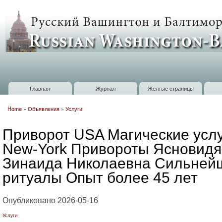
П
о
Russian
с
Washington
Baltimore
Главная
Журнал
Желтые страницы
Главное меню
Home
»
Объявления
»
Услуги
Вы здесь
Приворот USA Магические услу
New-York Привороты Ясновид
Зинаида Николаевна Сильней
ритуалы Опыт более 45 лет
Опубликовано 2026-05-16
Услуги