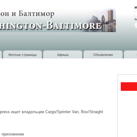
Перейти к
И
основному
В
содержанию
Р
Желтые страницы
Афиша
Объявления
ress ищет владельцев Cargo/Sprinter Van, Box/Straight
м приложении