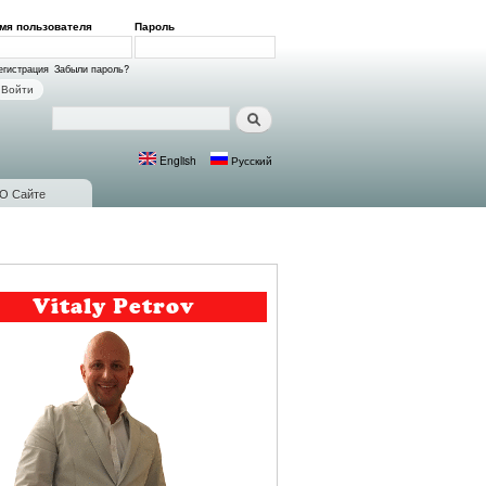
мя пользователя
*
Пароль
*
ход на сайт
егистрация
Забыли пароль?
Поиск
Форма поиска
English
Русский
Языки
О Сайте