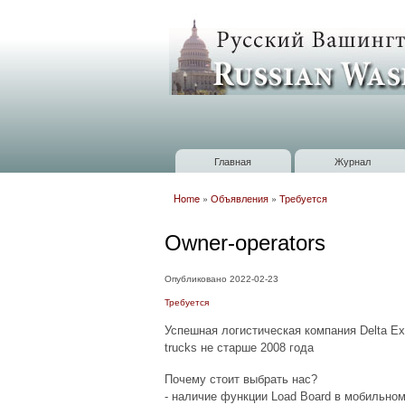
Russian
Washington
Baltimore
Главная
Журнал
Главное меню
Home
»
Объявления
»
Требуется
Вы здесь
Owner-operators
Опубликовано 2022-02-23
Требуется
Успешная логистическая компания Delta Exp
trucks не старше 2008 года
Почему стоит выбрать нас?
- наличие функции Load Board в мобильно